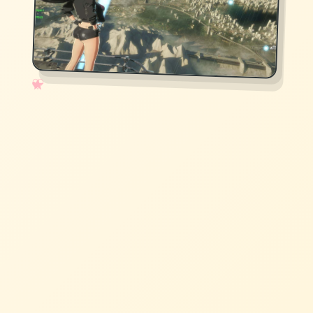
✧
♡
★
♥