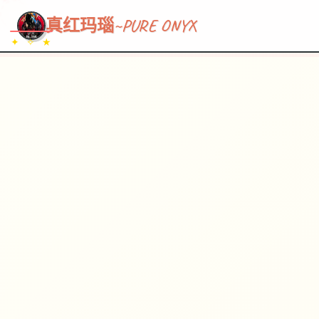
~~~
★
♡
✦
✧
♥
~
→
↗
真红玛瑙~PURE ONYX
✦ ✧ ★