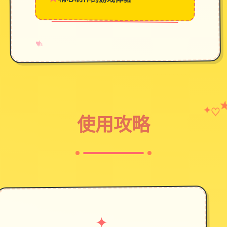
→
✧
♥
♡
✦
使用攻略
✦