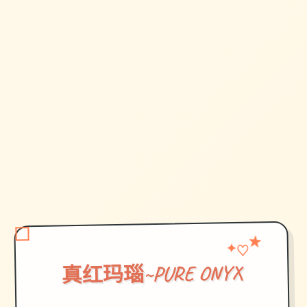
★
♡
✦
真红玛瑙~PURE ONYX