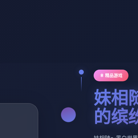
🎇 精品游戏
妹相
的缤