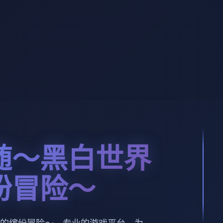
随～黑白世界
纷冒险～