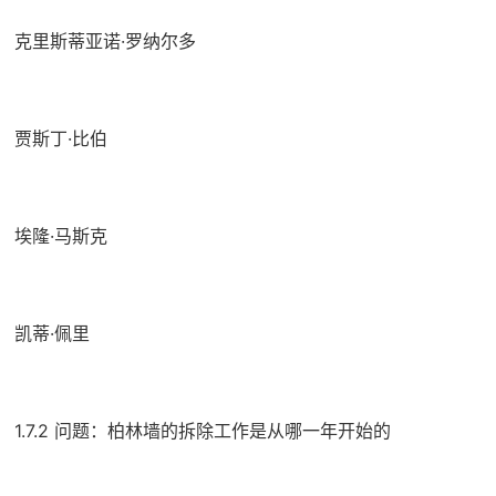
克里斯蒂亚诺·罗纳尔多
贾斯丁·比伯
埃隆·马斯克
凯蒂·佩里
1.7.2 问题：柏林墙的拆除工作是从哪一年开始的