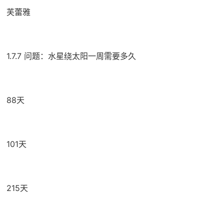
芙蕾雅
1.7.7 问题：水星绕太阳一周需要多久
88天
101天
215天