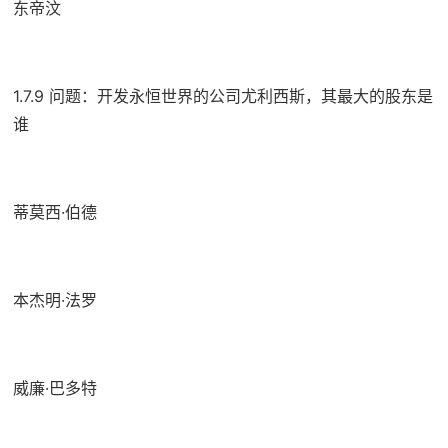
东帝汶
1.7.9 问题：开发永恒世界的公司尤利西斯，其最大的股东是
谁
蒂莫西·伯德
本杰明·法罗
威廉·巴多特