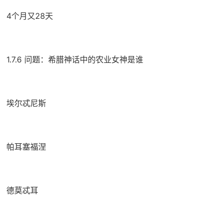
4个月又28天
1.7.6 问题：希腊神话中的农业女神是谁
埃尔忒尼斯
帕耳塞福涅
德莫忒耳