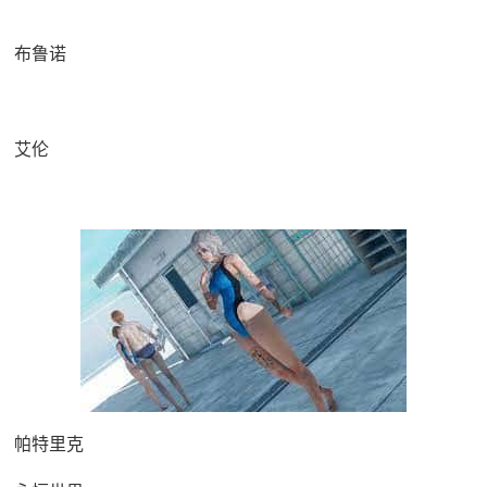
布鲁诺
艾伦
帕特里克