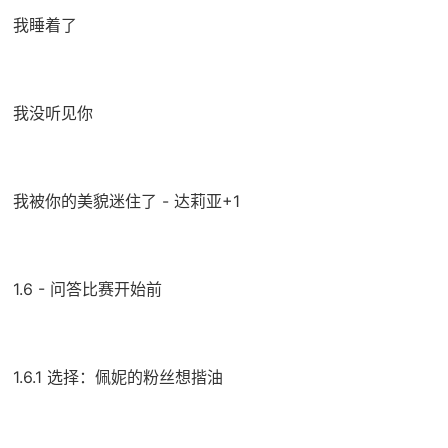
我睡着了
我没听见你
我被你的美貌迷住了 - 达莉亚+1
1.6 - 问答比赛开始前
1.6.1 选择：佩妮的粉丝想揩油