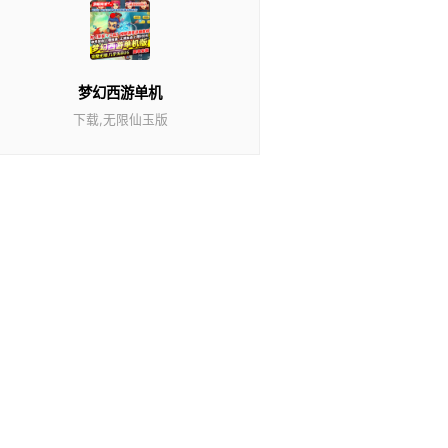
梦幻西游单机
下载,无限仙玉版