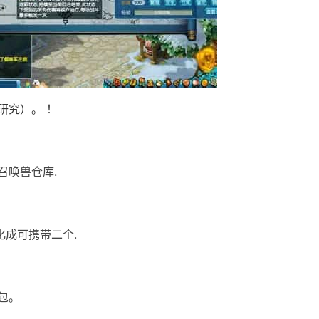
研究）。 ！
召唤兽仓库.
化成可携带二个.
包。