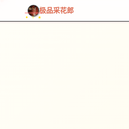
极品采花郎
✦ ✧ ★