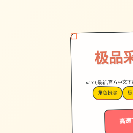
极品
v1.3.1,最新,官方中文
极
角色扮演
高速