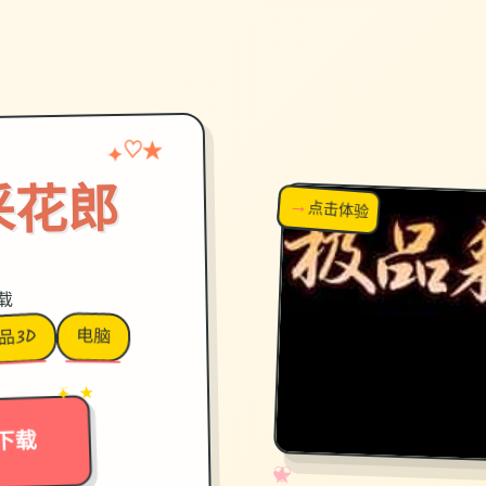
♡
✦
★
采花郎
→
↗
点击体验
超棒！
下载
电脑
品3D
→
✦ ★
下载
✧
♡
★
♥