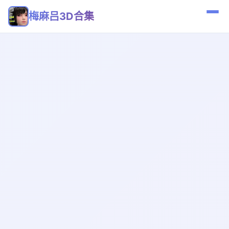
梅麻吕3D合集