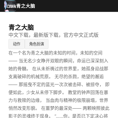
青之大脑
青之大脑
中文下载，最新版下载，官方中文正式版
动作
角色扮演
在一个名为青之大脑的未知的时间，未知的空间
—— 当无名少女睁开双眼的瞬间，命运已深深刻入
她的骨髓。 在从未祈祷过的世界里，她孤身迎战那
支离破碎的机械荒原。 无尽的杀戮，绝望的邂逅
—— 那摇曳不定的蓝光一次次被击碎、被掠夺， 即
便如此，少女从未停下脚步。 教堂的钟声回荡在暴
力与救赎的边缘， 当血肉与精神的极限崩塌，世界
悄然改变形貌。 在噩梦的最深处—— 两颗映照彼此
影子的灵魂终于现身。 “……你，是否已下定决心将