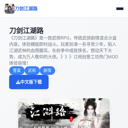
刀剑江湖路
刀剑江湖路
《刀剑江湖路》是一款武侠RPG，传统武侠剧情混合沙盒
内容，体验横版即时战斗。玩家扮演一名寻常少年，陷入
江湖武林的血雨腥风，在纷争中成就侠名，搅动天下大
势，成为万人敬仰的大侠。》》》订阅创意工坊热门MOD
体验倍增！
豐富
武術
劇情
中文版下载