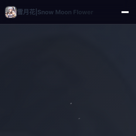
雪月花|Snow Moon Flower