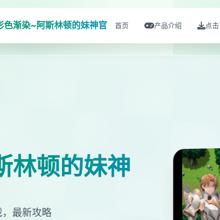
影色渐染~阿斯林顿的妹神官
首页
产品介绍
点击
斯林顿的妹神
载，最新攻略