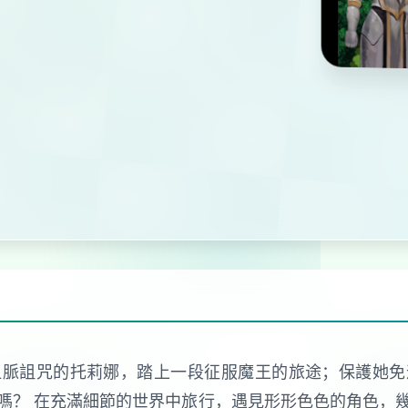
血脈詛咒的托莉娜，踏上一段征服魔王的旅途；保護她免
嗎？ 在充滿細節的世界中旅行，遇見形形色色的角色，