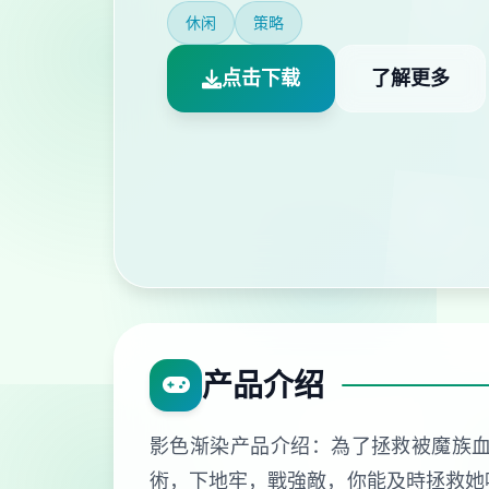
休闲
策略
点击下载
了解更多
产品介绍
影色渐染产品介绍：為了拯救被魔族
術，下地牢，戰強敵，你能及時拯救她