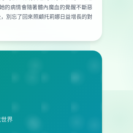
她的病情會隨著體內魔血的覺醒不斷惡
後，別忘了回來照顧托莉娜日益增長的對
戏世界