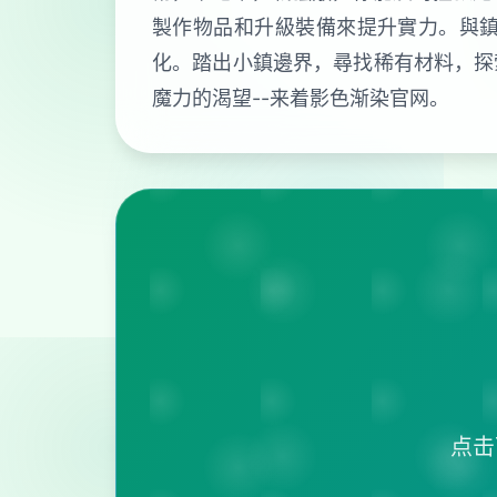
製作物品和升級裝備來提升實力。與
化。踏出小鎮邊界，尋找稀有材料，探
魔力的渴望--来着影色渐染官网。
点击