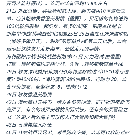
开局才能打得过）。这周应该能盈利10000左右
21日 外出逛街，买哑铃和铁木屐，到书店买10本冒险之
书，应该能触发香澄美剧情（重要），买足够的礼物送到
100信赖后解锁一起洗澡，有多的钱买一到两本技能书
新菜单作战(拂晓战败北路线)25日 25日当晚让妹妹做晚饭
（最好多做几天），触发“新菜单作战”第二天以后，公会
活动后妹妹来开发新菜单，会触发几次剧情。
海豹驱除作战(拂晓战胜利路线)25日 实力测试(由香里)
打赢→转移到海豹驱除作战，失败→转移到新菜单作战
29日 触发讨伐委托(期限3日)海豹驱除数达到10/10或行进
度达到40/40时，“海豹情侣”战※信赖+5，行动力-20，公
会评价提高，全部状态+8，技能Pt+12 ~
39日 触发香澄美剧情
42日 漫画商日去买书，触发香澄美剧情，把打折的技能书
先买了，有余的钱买安眠枕和羽绒被，还有多的买冒险之
书（这周之后的周末可以都去打大冒险和超大冒险）
43日 香澄美加入队伍
46日 八会战巨汉兄弟，对手防攻交替，这边可以攻防对应