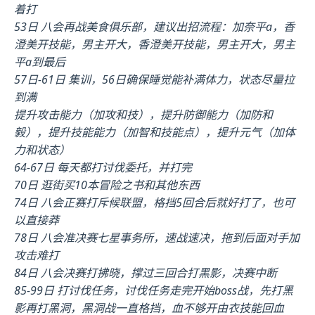
着打
53日 八会再战美食俱乐部，建议出招流程：加奈平a，香
澄美开技能，男主开大，香澄美开技能，男主开大，男主
平a到最后
57日-61日 集训，56日确保睡觉能补满体力，状态尽量拉
到满
提升攻击能力（加攻和技），提升防御能力（加防和
毅），提升技能能力（加智和技能点），提升元气（加体
力和状态）
64-67日 每天都打讨伐委托，并打完
70日 逛街买10本冒险之书和其他东西
74日 八会正赛打斥候联盟，格挡5回合后就好打了，也可
以直接莽
78日 八会准决赛七星事务所，速战速决，拖到后面对手加
攻击难打
84日 八会决赛打拂晓，撑过三回合打黑影，决赛中断
85-99日 打讨伐任务，讨伐任务走完开始boss战，先打黑
影再打黑洞，黑洞战一直格挡，血不够开由衣技能回血