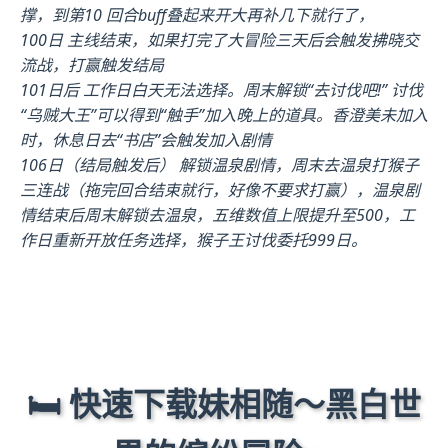
撑，到第10 回合buff叠起来开大再补几下就行了，
100日 主线结束，如果打完了大冒险三天后会触发拂晓交
流战，打赢触发结局
101日后 工作日白天无法选择。周末解锁“去讨伐吧!” 讨伐
“乌贼大王”可以得到“触手”加入晚上的道具。香澄美未加入
时，休息日去“书店”会触发加入剧情
106日（结局触发后） 解锁温泉剧情，周末去温泉打猴子
三连战（拖完回合结束就行，好像不要求打赢），温泉剧
情结束后周末解锁去温泉，五维数值上限提升至500，工
作日重新开放任务选择，猴子王讨伐委托999日。
🛏️ 快速下载妹相随～黑白世