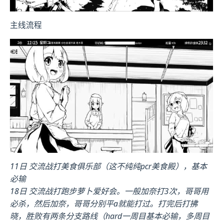
主线流程
11日 交流战打美食俱乐部（这不纯纯pcr美食殿），基本
必输
18日 交流战打跑步萝卜爱好会。一般加奈打3次，哥哥用
必杀，然后加奈，哥哥分别平a就能打过。打完后打拂
晓，胜败有两条分支路线（hard一周目基本必输，多周目