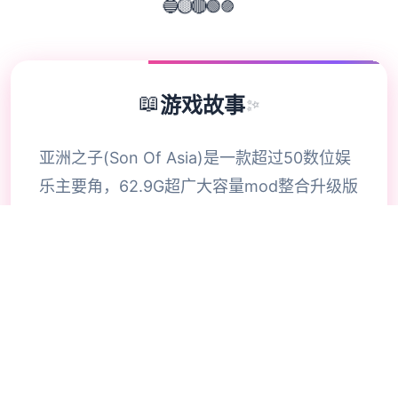
🔵
🟣
🟡
🔴
🟢
📖
游戏故事
✨
亚洲之子(Son Of Asia)是一款超过50数位娱
乐主要角，62.9G超广大容量mod整合升级版
原育官方法普通话版，专为亚洲游戏者打造其
大型QSP游戏 在为5款国产剧况游戏，亚洲之
内部子同刻许依据坐落游戏中历练各品种不同
型的职业，解锁各种幽默的剧情构变成。今天
气给大家具体介绍壹下方这款游戏的策略。感
兴趣的玩家抵查看看。玩家扮演超估计力量的
角色，穿越至2023年的范围，图外边卷入过