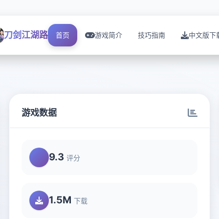
刀剑江湖路
首页
游戏简介
技巧指南
中文版下
游戏数据
9.3
评分
1.5M
下载