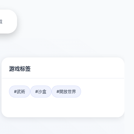
载
游戏标签
#武術
#沙盒
#開放世界