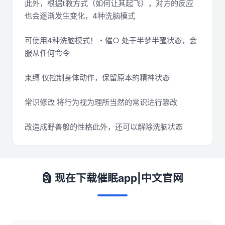
此外，根据t教方式（如何让其起飞），对方的反应
也会逐渐发生变化，4种洗脑模式
可使用4种洗脑模式！・催○ 处于半梦半醒状态，会
服从任何命令
束缚 仅控制身体动作，保留原本的精神状态
常识修改 将行为视为理所当然的常识进行篡改
改造成野兽般的性格此外，还可以解除洗脑状态
🗿 现在下载催眠app|中文官网