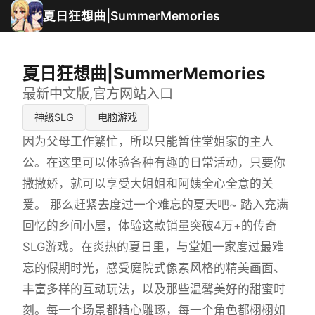
夏日狂想曲|SummerMemories
夏日狂想曲|SummerMemories
最新中文版,官方网站入口
神级SLG
电脑游戏
因为父母工作繁忙，所以只能暂住堂姐家的主人
公。在这里可以体验各种有趣的日常活动，只要你
撒撒娇，就可以享受大姐姐和阿姨全心全意的关
爱。 那么赶紧去度过一个难忘的夏天吧~ 踏入充满
回忆的乡间小屋，体验这款销量突破4万+的传奇
SLG游戏。在炎热的夏日里，与堂姐一家度过最难
忘的假期时光，感受庭院式像素风格的精美画面、
丰富多样的互动玩法，以及那些温馨美好的甜蜜时
刻。每一个场景都精心雕琢，每一个角色都栩栩如