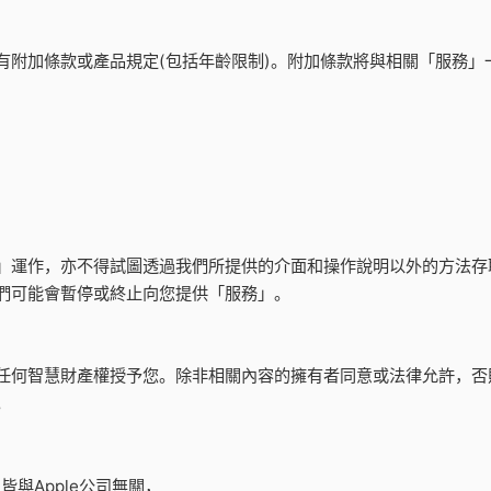
有附加條款或產品規定(包括年齡限制)。附加條款將與相關「服務
」運作，亦不得試圖透過我們所提供的介面和操作說明以外的方法存
們可能會暫停或終止向您提供「服務」。
任何智慧財產權授予您。除非相關內容的擁有者同意或法律允許，否
。
皆與Apple公司無關，