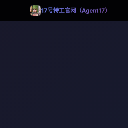
17号特工官网（Agent17）