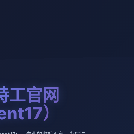
号特工官网
ent17）