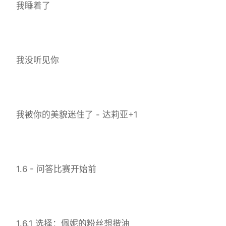
我睡着了
我没听见你
我被你的美貌迷住了 - 达莉亚+1
1.6 - 问答比赛开始前
1.6.1 选择：佩妮的粉丝想揩油