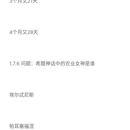
3个月又21天
4个月又28天
1.7.6 问题：希腊神话中的农业女神是谁
埃尔忒尼斯
帕耳塞福涅