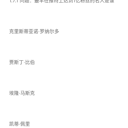
1.7.1 问题：最早在推特上达到1亿粉丝的名人是谁
克里斯蒂亚诺·罗纳尔多
贾斯丁·比伯
埃隆·马斯克
凯蒂·佩里