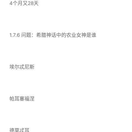
4个月又28天
1.7.6 问题：希腊神话中的农业女神是谁
埃尔忒尼斯
帕耳塞福涅
德莫忒耳