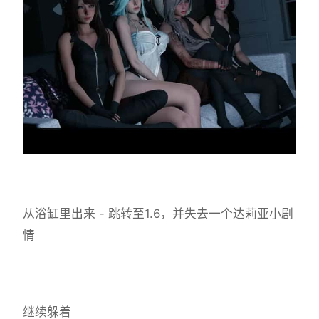
从浴缸里出来 - 跳转至1.6，并失去一个达莉亚小剧
情
继续躲着