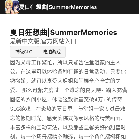
夏日狂想曲|SummerMemories
夏日狂想曲|SummerMemories
最新中文版,官方网站入口
神级SLG
电脑游戏
因为父母工作繁忙，所以只能暂住堂姐家的主人
公。在这里可以体验各种有趣的日常活动，只要你
撒撒娇，就可以享受大姐姐和阿姨全心全意的关
爱。 那么赶紧去度过一个难忘的夏天吧~ 踏入充满
回忆的乡间小屋，体验这款销量突破4万+的传奇
SLG游戏。在炎热的夏日里，与堂姐一家度过最难
忘的假期时光，感受庭院式像素风格的精美画面、
丰富多样的互动玩法，以及那些温馨美好的甜蜜时
刻。每一个场景都精心雕琢，每一个角色都栩栩如