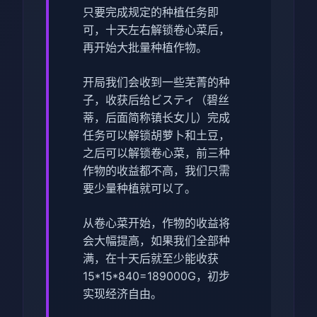
只要完成规定的种植任务即
可，十天左右解锁卷心菜后，
再开始大批量种植作物。
开局我们会收到一些芜菁的种
子，收获后给ビスティ（碧丝
蒂，后面简称镇长女儿）完成
任务可以解锁胡萝卜和土豆，
之后可以解锁卷心菜，前三种
作物的收益都不高，我们只需
要少量种植就可以了。
从卷心菜开始，作物的收益将
会大幅提高，如果我们全部种
满，在十天后就至少能收获
15*15*840=189000G，初步
实现经济自由。