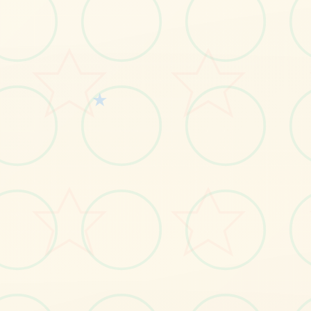
★
No.1