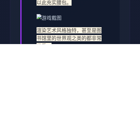
以此充实腰包。
渲染艺术风格独特，甚至是图
书馆里的世界观之类的都非常
优秀，
作者做了很多分支，比如某个
角色死了，就会有完全不同的
剧情。
可能一段剧情会有六七种不同
的平行线，文本足足有一百六
十万
游戏设定借鉴了辐射、潜行
者、疯狂的麦克斯等知名作
品，