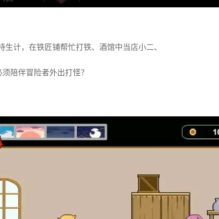
持生计，在铁匠铺帮忙打铁、酒馆中当店小二、
必须陪伴冒险者外出打怪？