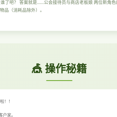
是谁了吧？ 答案就是……公会接待员与商店老板娘 两位新角
的物品（消耗品除外）。
🎪 操作秘籍
来啦！！
客户家。