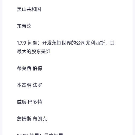
黑山共和国
东帝汶
1.7.9 问题：开发永恒世界的公司尤利西斯，其
最大的股东是谁
蒂莫西·伯德
本杰明·法罗
威廉·巴多特
詹姆斯·布朗克