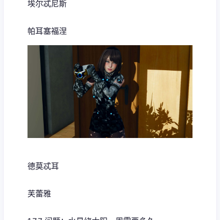
埃尔忒尼斯
帕耳塞福涅
德莫忒耳
芙蕾雅