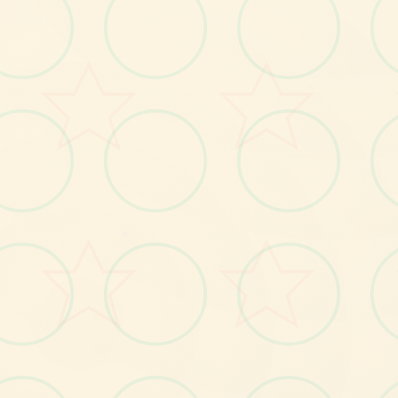
🗿
画面艺术展
○
感受游戏的视觉魅力