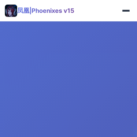
凤凰|Phoenixes v15