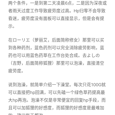
两个条件，一是到第二天凌晨6点，二是因为深夜或
者雨天过度工作导致疲劳度过高。Hp归零不会导致
昏迷，疲劳度没有面板可以直接显示，但是会有提
示。
在ローリエ（萝丽艾，后面简称修女）那里可以买
到各种药剂，蓝色药剂可以完全消除疲劳影响，蓝
药也可以用蓝色药草在工作台处合成。去よしの
（吉野，后面简称狐狸）那里可以泡澡，直接清空
疲劳度。
说到泡澡，就简单介绍一下澡堂。每次只花100G就
可以直接把hp回满，可以先磕一个绿色草药提高最
大hp再泡。泡澡不仅是非常便宜的回复hp手段，而
且可以加狐狸的好感度，而狐狸的好感度是最难加