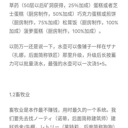
草药（50层以后矿洞获得，25％加成）蛋糕或者芝
士蛋糕（厨房制作，50%加成）巧克力蛋糕或煎饼
（厨房制作，75%加成）松茸饭（厨房制作，100%
加成）菠萝蛋糕（厨房制作，100%加成）。
以防万一还是说一下，水壶可以像锤子一样在ザナ
（扎娜，后面简称铁匠）那里升级，升级后长按蓄
力可以批量浇水，最强的水壶可以一次浇5*5。
1.2畜牧业
畜牧业是本作最不赚钱，用时最久的一个系统。我
们要先去找ノーティ（诺蒂，后面简称建筑师）建
好鸡舍/牛棚，レトリー（莱特莉，后面简称狗狗）