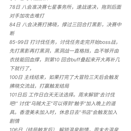
78日 八会准决赛七星事务所，速战速决，拖到后面
对手加攻击难打
84日 八会决赛打拂晓，撑过三回合打黑影，决赛中
断
85-99日 打讨伐任务，讨伐任务走完开始boss战，
先打黑影再打黑洞，黑洞战一直格挡，血不够开由
衣技能回血撑，到第10 回合buff叠起来开大再补几
下就行了，
100日 主线结束，如果打完了大冒险三天后会触发
拂晓交流战，打赢触发结局
101日后 工作日白天无法选择。周末解锁“去讨伐
吧!” 讨伐“乌贼大王”可以得到“触手”加入晚上的道
具。香澄美未加入时，休息日去“书店”会触发加入
剧情
106日（结局触发后） 解锁温泉剧情，周末去温泉