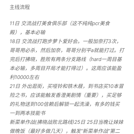
主线流程
11日 交流战打美食俱乐部（这不纯纯pcr美食
殿），基本必输
18日 交流战打跑步萝卜爱好会。一般加奈打3次，
哥哥用必杀，然后加奈，哥哥分别平a就能打过。打
完后打拂晓，胜败有两条分支路线（hard一周目基
本必输，多周目开局才能打得过）。这周应该能盈
利10000左右
21日 外出逛街，买哑铃和铁木屐，到书店买10本冒
险之书，应该能触发香澄美剧情（重要），买足够
的礼物送到100信赖后解锁一起洗澡，有多的钱买
一到两本技能书
新菜单作战(拂晓战败北路线)25日 25日当晚让妹妹
做晚饭（最好多做几天），触发“新菜单作战”第二