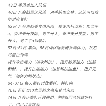
43日 香澄美加入队伍
46日 八会战巨汉兄弟，对手防攻交替，这边可以攻
防对应着打
53日 八会再战美食俱乐部，建议出招流程：加奈平
a，香澄美开技能，男主开大，香澄美开技能，男主
开大，男主平a到最后
57日-61日 集训，56日确保睡觉能补满体力，状态
尽量拉到满
提升攻击能力（加攻和技），提升防御能力（加防
和毅），提升技能能力（加智和技能点），提升元
气（加体力和状态）
64-67日 每天都打讨伐委托，并打完
70日 逛街买10本冒险之书和其他东西
74日 八会正赛打斥候联盟，格挡5回合后就好打
了，也可以直接莽