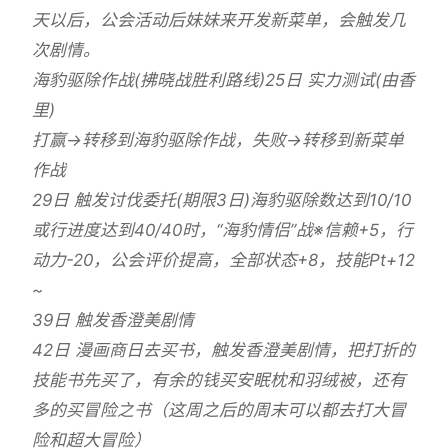
天以后，公会活动后妹妹来开发新菜单，会触发几
次剧情。
海豹驱除作战(拂晓战胜利路线)25日 实力测试(由香
里)
打赢→转移到海豹驱除作战，失败→转移到新菜单
作战
29日 触发讨伐委托(期限3日)海豹驱除数达到10/10
或行进度达到40/40时，“海豹情侣”战※信赖+5，行
动力-20，公会评价提高，全部状态+8，技能Pt+12
~
39日 触发香澄美剧情
42日 漫画商日去买书，触发香澄美剧情，把打折的
技能书先买了，有余的钱买安眠枕和羽绒被，还有
多的买冒险之书（这周之后的周末可以都去打大冒
险和超大冒险）