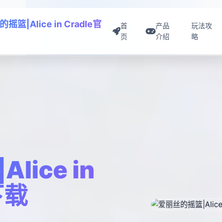
摇篮|Alice in Cradle官
首
产品
玩法攻
页
介绍
略
ice in
下载