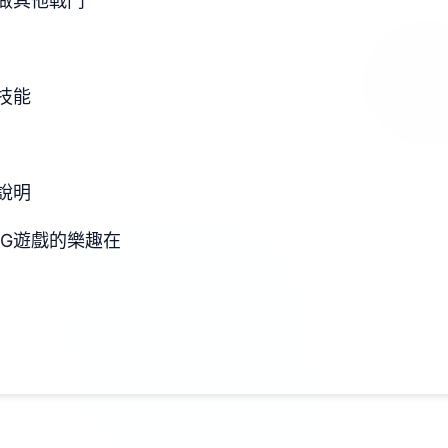
做其他戰鬥
技能
說明
PG遊戲的樂趣在