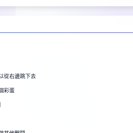
以從右邊跳下去
個彩蛋
】