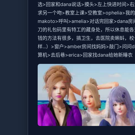
选>回家和dana说话>摸头>左上快进时间>右
求另一个吻>教室上课>空教室>ophelia>
makoto>呼叫>amelia>对话完回家>
刀的礼包码里有特工的藏身处，所以休息能各资源
钱的方法有很多，搞卫生，去医院卖蝌蚪，校
样...）>窗户>amber房间找妈妈>敲门>问
算机>去后巷>erica>回家找dana给她新睡衣