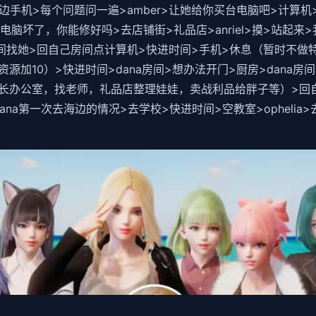
边手机>每个问题问一遍>amber>让她给你买台电脑吧>计算机>
我的电脑坏了，你能修好吗>去店铺街>礼品店>anriel>摸>站起
dana房间找她>回自己房间点计算机>快进时间>手机>休息（暂时
加10）>快进时间>dana房间>想办法开门>厨房>dana房
长办公室，找老师，礼品店整理娃娃，卖战利品给胖子等）>回
问dana第一次去海边的情况>去学校>快进时间>空教室>ophel