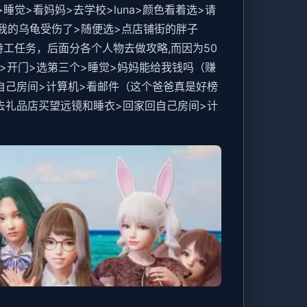
睡觉>看妈妈>去学校>luna>颜色看着选>请
来>我的乌龟受伤了>随便选>点店铺街的胖子
不做特工任务，后面分各个人物去做攻略,而因为50
间>开门>选第三个>睡觉>妈妈能给我钱吗（赚
自己房间>计算机>看邮件（这个爸爸真是好榜
ia>去礼品店买望远镜和睡衣>回家回自己房间>计