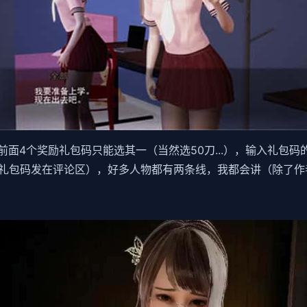
面4个奖励礼包码只能选其一（当然选50刀...），输入礼包
礼包码发在评论区），好多人物都有两条线，我都会讲（除了作