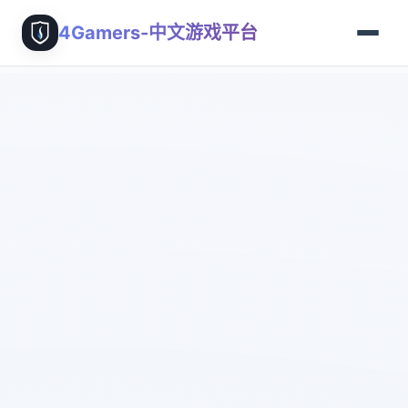
4Gamers-中文游戏平台