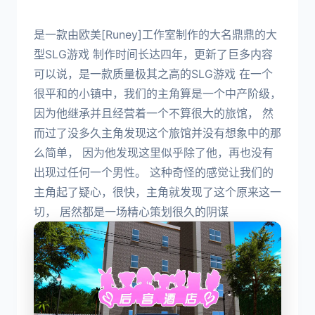
是一款由欧美[Runey]工作室制作的大名鼎鼎的大
型SLG游戏 制作时间长达四年，更新了巨多内容
可以说，是一款质量极其之高的SLG游戏 在一个
很平和的小镇中，我们的主角算是一个中产阶级，
因为他继承并且经营着一个不算很大的旅馆， 然
而过了没多久主角发现这个旅馆并没有想象中的那
么简单， 因为他发现这里似乎除了他，再也没有
出现过任何一个男性。 这种奇怪的感觉让我们的
主角起了疑心，很快，主角就发现了这个原来这一
切， 居然都是一场精心策划很久的阴谋