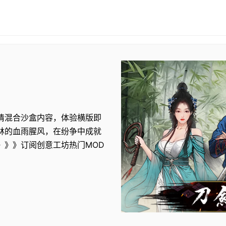
情混合沙盒内容，体验横版即
林的血雨腥风，在纷争中成就
》》》订阅创意工坊热门MOD