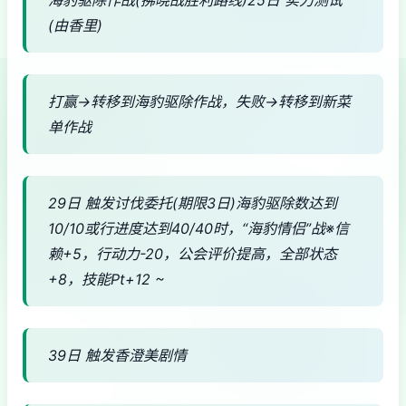
(由香里)
打赢→转移到海豹驱除作战，失败→转移到新菜
单作战
29日 触发讨伐委托(期限3日)海豹驱除数达到
10/10或行进度达到40/40时，“海豹情侣”战※信
赖+5，行动力-20，公会评价提高，全部状态
+8，技能Pt+12 ~
39日 触发香澄美剧情