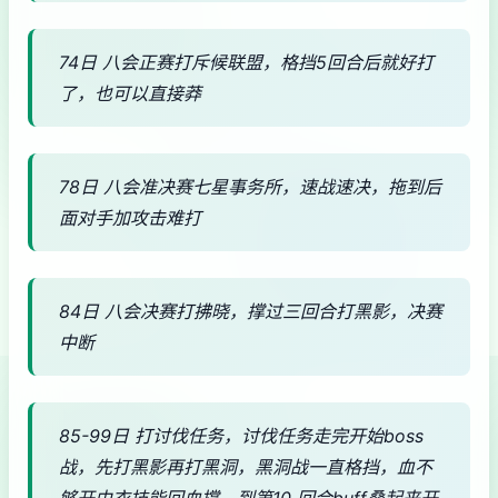
74日 八会正赛打斥候联盟，格挡5回合后就好打
了，也可以直接莽
78日 八会准决赛七星事务所，速战速决，拖到后
面对手加攻击难打
84日 八会决赛打拂晓，撑过三回合打黑影，决赛
中断
85-99日 打讨伐任务，讨伐任务走完开始boss
战，先打黑影再打黑洞，黑洞战一直格挡，血不
够开由衣技能回血撑，到第10 回合buff叠起来开