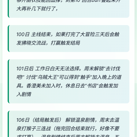
大再补几下就行了，
100日 主线结束，如果打完了大冒险三天后会触
发拂晓交流战，打赢触发结局
101日后 工作日白天无法选择。周末解锁“去讨伐
吧!” 讨伐“乌贼大王”可以得到“触手”加入晚上的道
具。香澄美未加入时，休息日去“书店”会触发加
入剧情
106日（结局触发后） 解锁温泉剧情，周末去温
泉打猴子三连战（拖完回合结束就行，好像不要
求打赢），温泉剧情结束后周末解锁去温泉，五