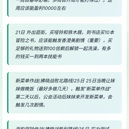
周应该能盈利10000左右
21日 外出逛街，买哑铃和铁木屐，到书店买10本
冒险之书，应该能触发香澄美剧情（重要），买
足够的礼物送到100信赖后解锁一起洗澡，有多
的钱买一到两本技能书
新菜单作战(拂晓战败北路线)25日 25日当晚让妹
妹做晚饭（最好多做几天），触发“新菜单作战”
第二天以后，公会活动后妹妹来开发新菜单，会
触发几次剧情。
海豹驱除作战(拂晓战胜利路线)25日 实力测试