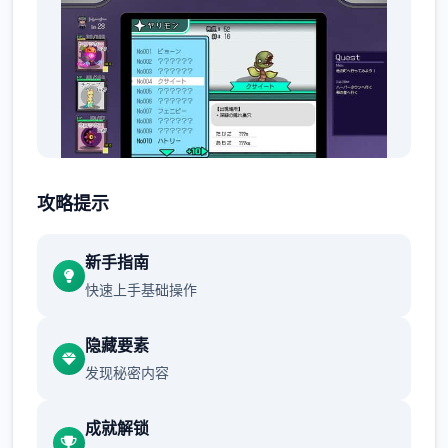
攻略提示
不过这都是之前的事情了。
身为伙伴的Yarimon居然突然学会了威力
新手指南
800000的「作弊冲撞」，
快速上手基础操作
世界不一样了...只要使用这个技能不管事什么
隐藏要素
样的对手都能打倒...(虽然一场战斗中只能使用
发现秘密内容
一次)
当然，光靠这样就想要当上冠军还太天真了，
成就解锁