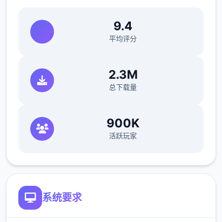
9.4
平均评分
探索隐藏在这世界的秘密，一步一步地迈向这
个世界的真相！
2.3M
总下载量
-----------
怪物150种以上
900K
各角色的游戏点阵图
活跃玩家
各角色的立绘以及各表情差分
有怪物图鉴
系统要求
本作品於 2023 年 9 月 1 日推出後很快就
突破了 10 萬套大關，作為年度神作終於登