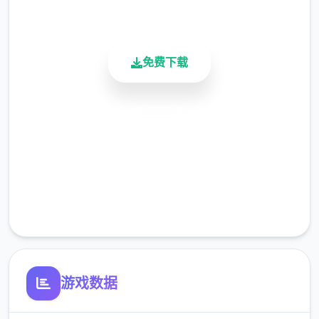
活跃用户
免费下载
怪兽收集型战斗RPG
安全下载
一次性交易大师收集各式各样的
高速安装
「Yarimon」、朝着冠军努力吧！
完全免费
不管是跟野生的Yarimon还是训练家战斗都可
获得经验值，之后可以按照自己的喜好将经验
客服支持
值分配给Yarimon！
游戏数据