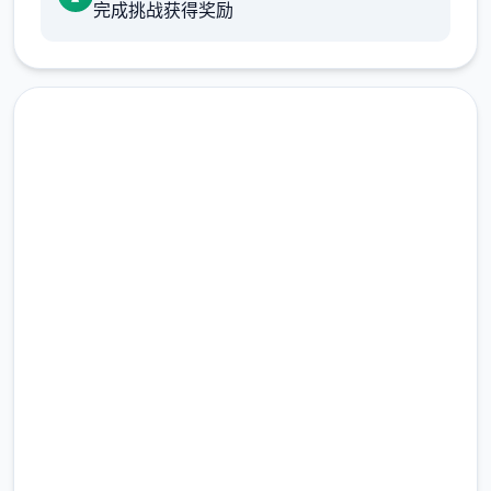
作为训练家就必须不断精进自己的技巧，但就
完成挑战获得奖励
算是这样，对于第一次击败儿时玩伴的我已经
是非常开心的事情了，终于可以把一些输掉的
钱给拿回来...
一次性交易大师s 然后，我也随波逐流地踏上
了冒险之旅(被儿时玩伴用「我要去旅行了，你
也给我去旅行」的压力逼迫)。
润色版下载 一次性交易大师
在旅行的途中，我慢慢的接触到这世界的谜
(YARISUTEMESUBUTA)
团...
完整版游戏，免费体验
我的冒险正式开始了!!
2.3M+
朝着Yarimon图鉴完全制霸为目标!!
总下载量
4.9/5
用户评分
900K+