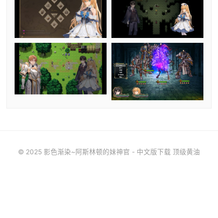
© 2025 影色渐染~阿斯林顿的妹神官 - 中文版下载 顶级黄油