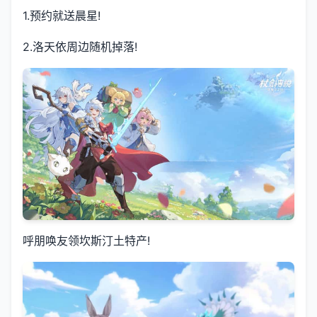
1.预约就送晨星!
2.洛天依周边随机掉落!
呼朋唤友领坎斯汀土特产!