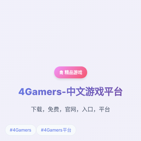
🛅 精品游戏
4Gamers-中文游戏平台
下载，免费，官网，入口，平台
#4Gamers
#4Gamers平台