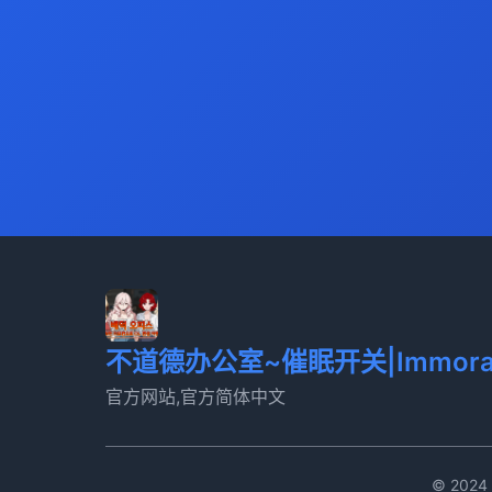
不道德办公室~催眠开关|Immoral Of
官方网站,官方简体中文
© 202