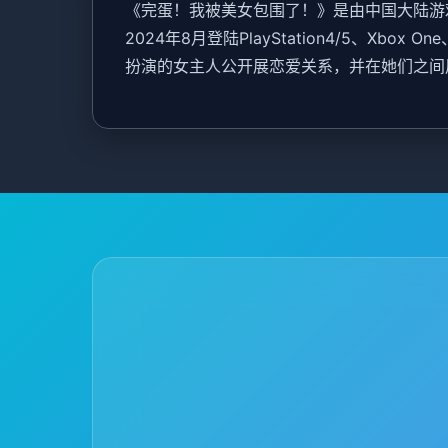
《完蛋！我被美女包围了！》是由中国大陆游戏开发
2024年8月登陆PlayStation4/5、Xb
扮演的女主人公开展恋爱关系，并在她们之间