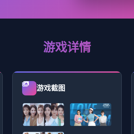
游戏详情
游戏截图