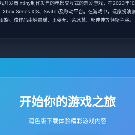
商intiny制作发售的电影交互式的恋爱游戏，在2023年10月1
ox One、Xbox Series X|S、Switch及移动平台。在游戏
周旋。该作品由钟晨瑶、王姿允、余冰慧、邹佳佳等领衔主演。
开始你的游戏之旅
润色版下载体验精彩游戏内容