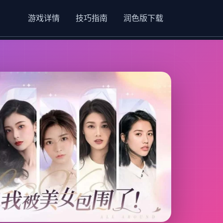
游戏详情
技巧指南
润色版下载