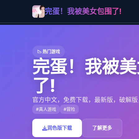
完蛋！我被美女包围了!
📉 热门游戏
完蛋！我被美
了!
官方中文，免费下载，最新版，破解版
#真人游戏
#冒险
润色版下载
了解更多